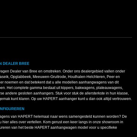
N DEALER BREE
agen Dealer van Bree en omstreken. Onder ons dealergebied vallen onder
Maaseik, Opglabbeek, Meeuwen-Gruitrode, Houthalen-Helchteren, Peer en
ler noemen en dat betekent dat u alle modellen aanhangwagens van dit
pen. Het complete gamma bestaat uit kippers, bakwagens, plateauwagens,
 andere gesloten aanhangers. Stuk voor stuk de allersterkste in hun klasse,
 gemak kunt klaren. Op uw HAPERT aanhanger kunt u dan ook altijd vertrouwen.
ONFIGUREREN
ngwagens van HAPERT helemaal naar wens samengesteld kunnen worden? De
u hier alles over vertellen. Kom gerust een keer langs in onze showroom in
figureren van het beste HAPERT aanhangwagen model voor u specifieke