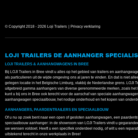
© Copyright 2018 - 2026 Loji Trailers
Privacy verklaring
LOJI TRAILERS DE AANHANGER SPECIALIS
LOJI TRAILERS & AANHANGWAGENS IN BREE
Bij LOJI Trailers in Bree vindt u alles op het gebied van trailers en aanhangw
als particulieren uit de wijde omgeving ons al jaren te vinden. En dat is niet al
gelegen locatie in het Belgische Limburg, vlakbij de Nederlandse grens. LOJI Tr
uitgebreid gamma aanhangers van diverse gerenommeerde merken, zoals het 
kunt u bij ons in Bree ook terecht voor de aanschaf van speciale aanhangwage
aanhangwagen speciaalbouw, het nodige onderhoud en het kopen van onderd
AANHANGERS, PAARDENTRAILERS EN SPECIAALBOUW
Of u nu op zoek bent naar een open of gesloten aanhangwagen, een paardentr
speciaalbouw aanhanger: in de showroom van LOJI Trailers vindt u gegarandeer
uw wensen voldoet. Heeft u een specifiek onderdeel nodig, of wilt u een reparat
uitstekend terecht in onze werkplaats in Bree!