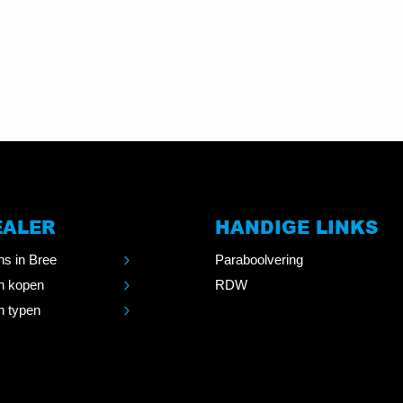
EALER
HANDIGE LINKS
s in Bree
Paraboolvering
n kopen
RDW
 typen