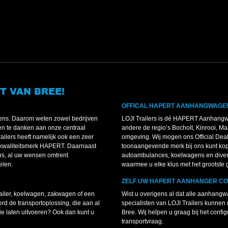
T VAN BREE!
OFFICAL HAPERT AANHANGWAGE
agens. Daarom weten zowel bedrijven
LOJI Trailers is dé HAPERT Aanhangw
leen te danken aan onze centraal
andere de regio’s Bocholt, Kinrooi, 
ailers heeft namelijk ook een zeer
omgeving. Wij mogen ons Official Dea
kwaliteitsmerk HAPERT. Daarnaast
toonaangevende merk bij ons kunt ko
ns, al uw wensen omtrent
autoambulances, koelwagens en diverse
elen.
waarmee u elke klus met het grootste
ZELF UW HAPERT AANHANGER C
ailer, koelwagen, zakwagen of een
Wist u overigens al dat alle aanha
d de transportoplossing, die aan al
specialisten van LOJI Trailers kunnen 
ie laten uitvoeren? Ook dan kunt u
Bree. Wij helpen u graag bij het con
transportvraag.