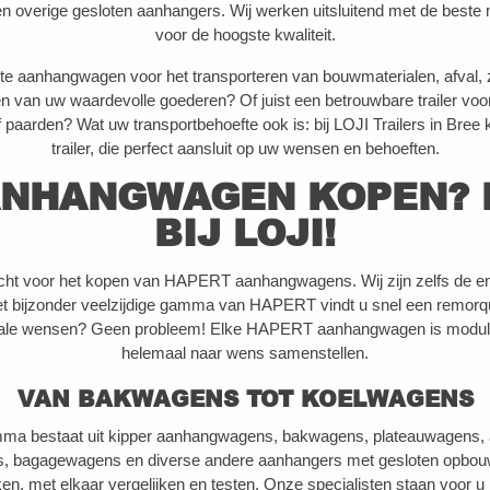
overige gesloten aanhangers. Wij werken uitsluitend met de beste 
voor de hoogste kwaliteit.
te aanhangwagen voor het transporteren van bouwmaterialen, afval, 
 van uw waardevolle goederen? Of juist een betrouwbare trailer voor
 paarden? Wat uw transportbehoefte ook is: bij LOJI Trailers in Bree
trailer, die perfect aansluit op uw wensen en behoeften.
NHANGWAGEN KOPEN? 
BIJ LOJI!
recht voor het kopen van HAPERT aanhangwagens. Wij zijn zelfs de enig
t bijzonder veelzijdige gamma van HAPERT vindt u snel een remorque 
eciale wensen? Geen probleem! Elke HAPERT aanhangwagen is modula
helemaal naar wens samenstellen.
VAN BAKWAGENS TOT KOELWAGENS
 bestaat uit kipper aanhangwagens, bakwagens, plateauwagens, auto
s, bagagewagens en diverse andere aanhangers met gesloten opbouw
en, met elkaar vergelijken en testen. Onze specialisten staan voor u k