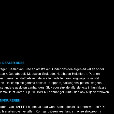
N DEALER BREE
agen Dealer van Bree en omstreken. Onder ons dealergebied vallen onder
Maaseik, Opglabbeek, Meeuwen-Gruitrode, Houthalen-Helchteren, Peer en
ler noemen en dat betekent dat u alle modellen aanhangwagens van dit
pen. Het complete gamma bestaat uit kippers, bakwagens, plateauwagens,
 andere gesloten aanhangers. Stuk voor stuk de allersterkste in hun klasse,
 gemak kunt klaren. Op uw HAPERT aanhanger kunt u dan ook altijd vertrouwen.
ONFIGUREREN
ngwagens van HAPERT helemaal naar wens samengesteld kunnen worden? De
u hier alles over vertellen. Kom gerust een keer langs in onze showroom in