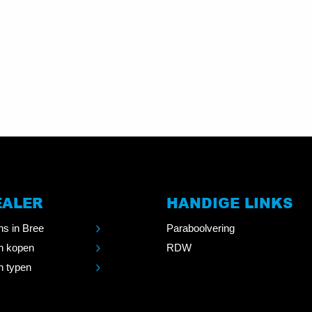
EALER
HANDIGE LINKS
s in Bree
Paraboolvering
n kopen
RDW
 typen