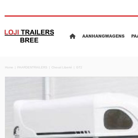
AANHANGWAGENS
PA
Home
PAARDENTRAILERS
Cheval Liberté
GT2