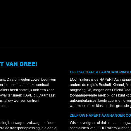
T VAN BREE!
OFFICAL HAPERT AANHANGWAGE
agens. Daarom weten zowel bedrijven
LOJI Trailers is dé HAPERT Aanhangw
leen te danken aan onze centraal
andere de regio’s Bocholt, Kinrooi, 
ailers heeft namelijk ook een zeer
omgeving. Wij mogen ons Official Dea
kwaliteitsmerk HAPERT. Daarnaast
toonaangevende merk bij ons kunt ko
ns, al uw wensen omtrent
autoambulances, koelwagens en diverse
elen.
waarmee u elke klus met het grootste
ZELF UW HAPERT AANHANGER C
ailer, koelwagen, zakwagen of een
Wist u overigens al dat alle aanha
d de transportoplossing, die aan al
specialisten van LOJI Trailers kunnen 