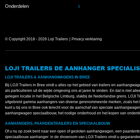
Onderdelen
© Copyright 2018 - 2026 Loji Trailers
Privacy verklaring
LOJI TRAILERS DE AANHANGER SPECIALIS
LOJI TRAILERS & AANHANGWAGENS IN BREE
Bij LOJI Trailers in Bree vindt u alles op het gebied van trailers en aanhangw
als particulieren uit de wijde omgeving ons al jaren te vinden. En dat is niet al
gelegen locatie in het Belgische Limburg, vlakbij de Nederlandse grens. LOJI Tr
uitgebreid gamma aanhangers van diverse gerenommeerde merken, zoals het 
kunt u bij ons in Bree ook terecht voor de aanschaf van speciale aanhangwage
aanhangwagen speciaalbouw, het nodige onderhoud en het kopen van onderd
AANHANGERS, PAARDENTRAILERS EN SPECIAALBOUW
Of u nu op zoek bent naar een open of gesloten aanhangwagen, een paardentr
speciaalbouw aanhanger: in de showroom van LOJI Trailers vindt u gegarandeer